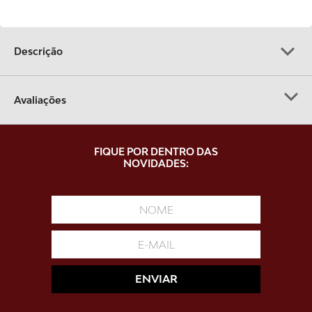
9
º
gelatina
10
º
chupeta kuka
Descrição
Avaliações
Carregando…
FIQUE POR DENTRO DAS
NOVIDADES:
Faça login para escrever uma avaliação.
Mais recentes
Todos
Carregando avaliações…
ENVIAR