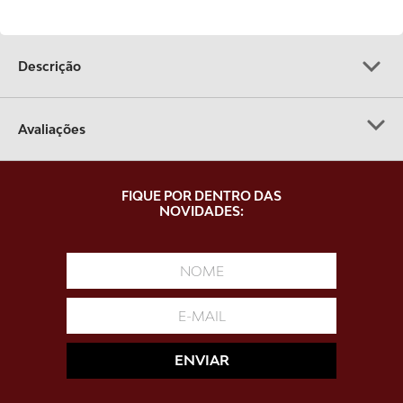
9
º
paris elysee
10
º
gelatina
Descrição
Avaliações
Carregando…
FIQUE POR DENTRO DAS
NOVIDADES:
Faça login para escrever uma avaliação.
Mais recentes
Todos
Carregando avaliações…
ENVIAR