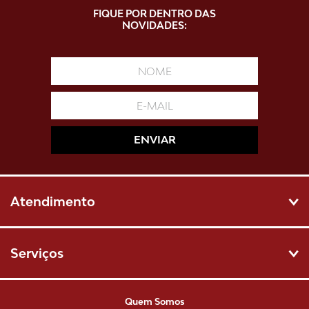
☆
☆
☆
☆
☆
FIQUE POR DENTRO DAS
Classificação média: 0
(0 avaliações)
NOVIDADES:
Faça login para escrever uma avaliação.
Mais recentes
Todos
ENVIAR
Nenhuma avaliação
Atendimento
Serviços
Quem Somos