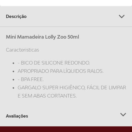
9
º
gelatina
Descrição
10
º
chupeta kuka
Mini Mamadeira Lolly Zoo 50ml
Caracteristicas
- BICO DE SILICONE REDONDO.
APROPRIADO PARA LÍQUIDOS RALOS.
- BPA FREE.
GARGALO SUPER HIGIÊNICO, FÁCIL DE LIMPAR
E SEM ABAS CORTANTES.
Avaliações